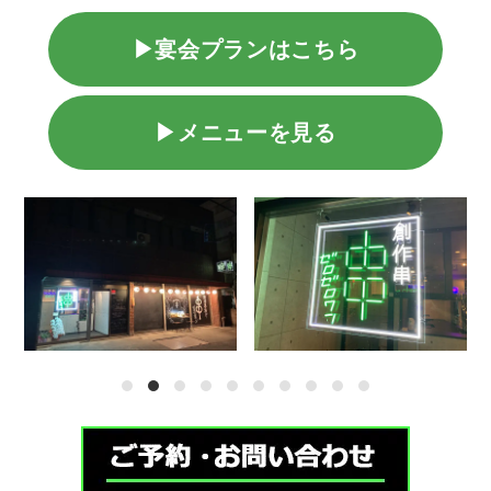
▶宴会プランはこちら
▶メニューを見る
1
2
3
4
5
6
7
8
9
10