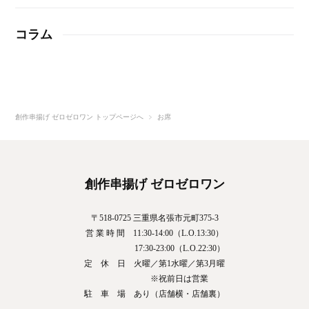
コラム
創作串揚げ ゼロゼロワン トップページへ
お席
創作串揚げ ゼロゼロワン
〒518-0725 三重県名張市元町375-3
営 業 時 間 11:30-14:00（L.O.13:30）
17:30-23:00（L.O.22:30）
定 休 日 火曜／第1水曜／第3月曜
※祝前日は営業
駐 車 場 あり（店舗横・店舗裏）