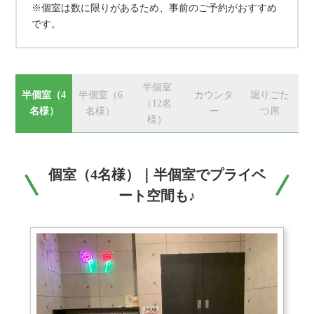
※個室は数に限りがあるため、事前のご予約がおすすめ
です。
半個室
半個室（4
半個室（6
カウンタ
堀りごた
（12名
名様）
名様）
ー
つ席
様）
個室（4名様）｜半個室でプライベ
ート空間も♪